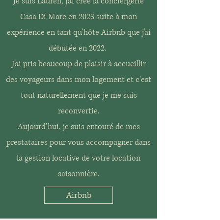
Je suis Lauren, j'ai créé la conciergerie
Casa Di Mare en 2023 suite à mon
expérience en tant qu'hôte Airbnb que j’ai
débutée en 2022.
J'ai pris beaucoup de plaisir à accueillir
des voyageurs dans mon logement et c'est
tout naturellement que je me suis
reconvertie.
Aujourd'hui, je suis entouré de mes
prestataires pour vous accompagner dans
la gestion locative de votre location
saisonnière.
Airbnb