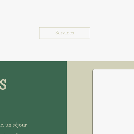
Services
Villa Paula
S
e, un séjour