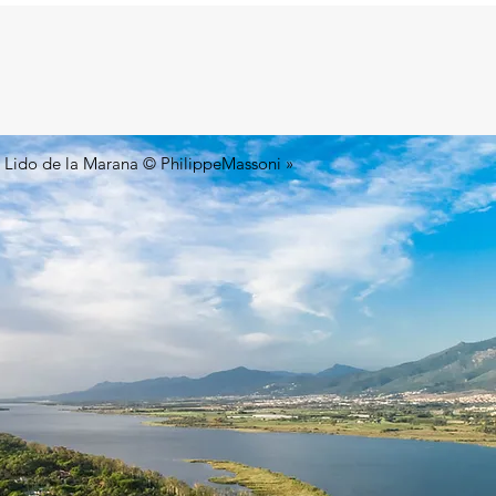
yageurs
À propos
Contact
 Lido de la Marana © PhilippeMassoni »