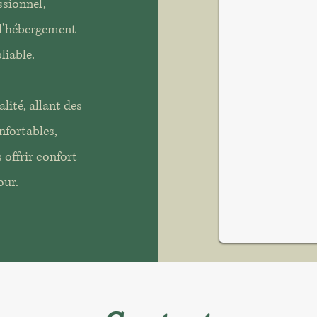
sionnel,
 l'hébergement
liable.
lité, allant des
nfortables,
offrir confort
our.