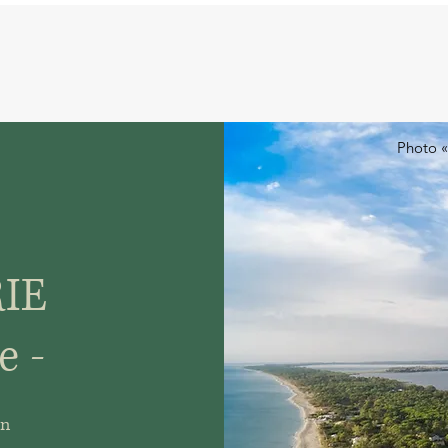
Accueil
Propriétaires
Vo
Photo «
IE
e -
on